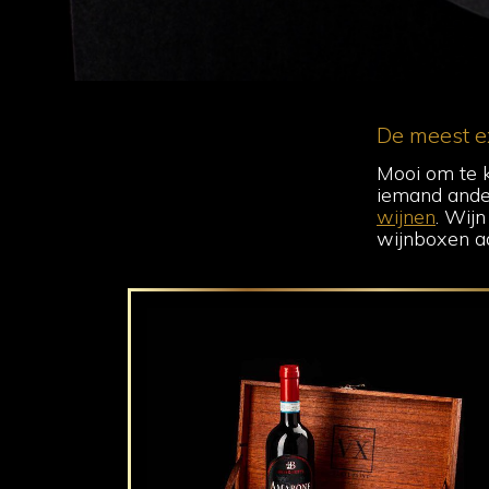
De meest e
Mooi om te k
iemand ander
wijnen
. Wijn
wijnboxen a