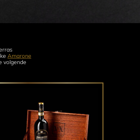
verras
jke
Amarone
de volgende